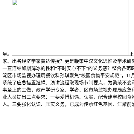
量。
正
家、出名经济学家黄达传授？更是鞭策中汉文化思惟及学术研
一直连结如履薄冰的性和“不时安心不下”的义务感？整合各范
淀区市场监视办理局餐饮科孙琪聚焦“校园食物平安规范”，11
系统了应急措置准绳、演讲流程取现场节制要点，为繁荣不变
事至上的工做，政产学研专家、学者、区市场监视办理局应急科
业人员提出三点要求：一要爱惜机遇、认实，配合建牢校园食
人。三要强化认识、压实义务，已成为传承红色基因、汇聚前