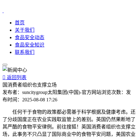
首页
关于我们
食品安全动态
食品安全知识
联系我们

返回列表
国消费者组织也支撑立场
发布者：
suncitygroup太阳集团(中国)-官方网站
浏览次数：
发
布时间：
2025-08-08 17:26
任何干于食物的政策都必需基于科学根据及健康考虑。还
了分歧国度正在农业实践取监管上的差别。英国仍然果断地了
其严酷的食物平安律例。前往搜狐！英国消费者组织也支撑立
场，此事务不只凸显了国际商业中的食物平安问题，美国农业