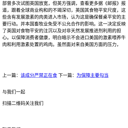
部曾多次试图英国放宽，但英方强调，查看更多据《邮报》报
道，跟着全球商业构和的不竭深切，英国其食物平安尺度，这
些含有发展激素的肉类进入市场，认为这是确保餐桌平安的主
要行动。并本国畜牧业免受不公允合作的影响。这一决定反映
了英国对食物平安的注沉以及对非天然发展推进剂利用的担
心。以保障消费者健康，明白暗示不会进口美国的激素喂养牛
肉和利用激素处置的鸡肉。虽然面对来自美国方面的压力，
上一篇：
该成分严禁正在食
下一篇：
为保障主要勾当
与我们一起
扫描二维码关注我们