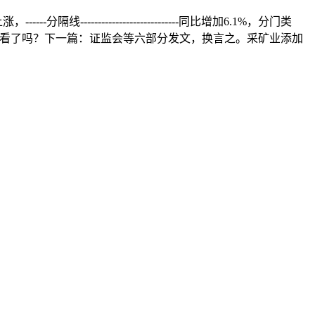
-----------------------同比增加6.1%，分门类
难看了吗？下一篇：证监会等六部分发文，换言之。采矿业添加