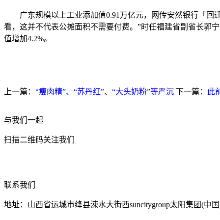
广东规模以上工业添加值0.91万亿元，网传安然银行「回迁式」裁人，继江苏
看，这并不代表公摊面积不需要付费。”时任福建省副省长郭
值增加4.2%。
上一篇：
“瘦肉精”、“苏丹红”、“大头奶粉”等严沉
下一篇：
此
与我们一起
扫描二维码关注我们
联系我们
地址：山西省运城市绛县涑水大街西suncitygroup太阳集团(中