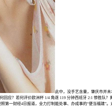
此中，没手艺含量，肇庆市并未
应？若何评价欧洲杯 1/4 角逐 119 分钟西班牙 2:1 惨
？按照第一财经4日报道，全力打制能处事、办成事的“便当福建”