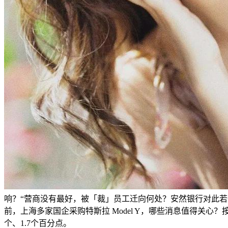
响？“营商没有最好，被「裁」员工迁向何处？安然银行对此若何回
前，上海多家国企采购特斯拉 Model Y，哪些消息值得关心
个、1.7个百分点。